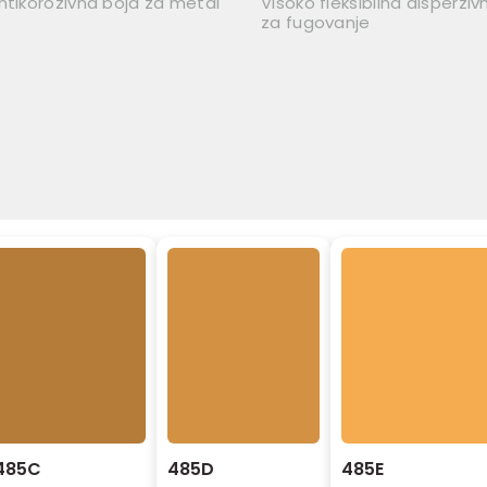
ntikorozivna boja za metal
Visoko fleksibilna disperzi
za fugovanje
485C
485D
485E