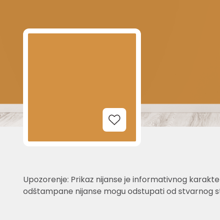
Add to Wishlist
Upozorenje: Prikaz nijanse je informativnog karakter
odštampane nijanse mogu odstupati od stvarnog st