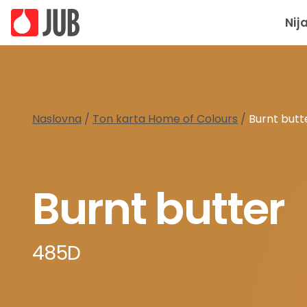
Nij
Naslovna
/
Ton karta Home of Colours
/
Burnt but
Burnt butter
485D