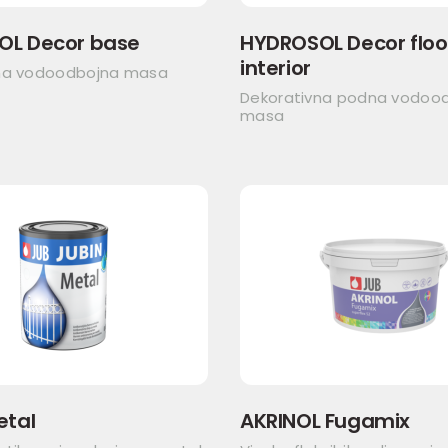
OL Decor base
HYDROSOL Decor floo
interior
na vodoodbojna masa
Dekorativna podna vodoo
masa
etal
AKRINOL Fugamix