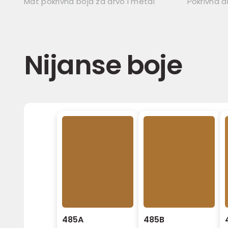
Mat pokrivna boja za drvo i metal
Pokrivna a
Nijanse boje
485A
485B