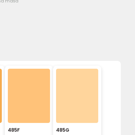
vna masa
485F
485G