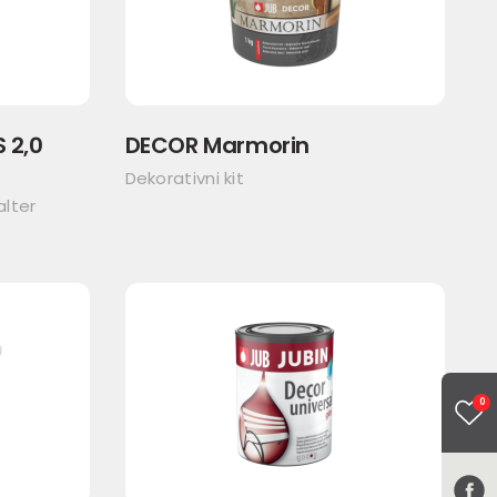
S 2,0
DECOR Marmorin
Dekorativni kit
alter
0