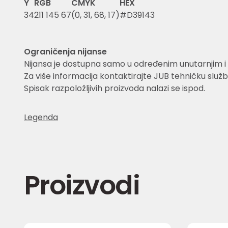
Y
RGB
CMYK
HEX
34
211 145 67
(0, 31, 68, 17)
#D39143
Ograničenja nijanse
Nijansa je dostupna samo u određenim unutarnjim i 
Za više informacija kontaktirajte JUB tehničku služb
Spisak razpoložljivih proizvoda nalazi se ispod.
Legenda
Proizvodi