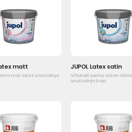
atex matt
JUPOL Latex satin
eriva mat latex unutrašnja
Vrhunski periva saten latex
unutrašnja boja