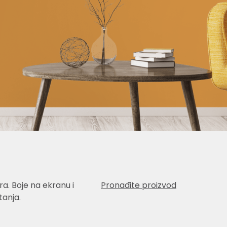
a. Boje na ekranu i
Pronađite proizvod
anja.