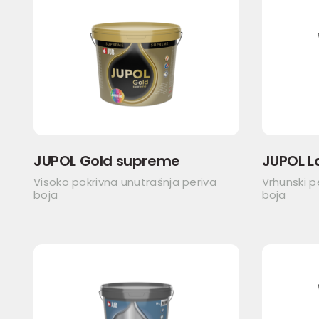
JUPOL Gold supreme
JUPOL L
Visoko pokrivna unutrašnja periva
Vrhunski p
boja
boja