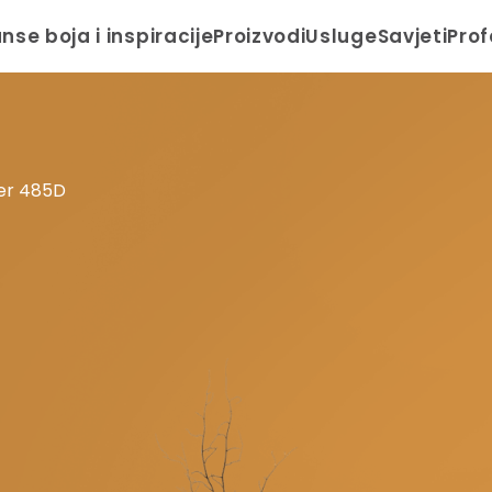
anse boja i inspiracije
Proizvodi
Usluge
Savjeti
Prof
ter 485D