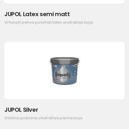
JUPOL Latex semi matt
Vrhunski periva polumat latex unutrašnja boja
JUPOL Silver
Odlično pokrivna unutrašnja periva boja