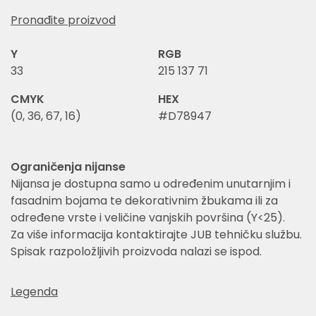
Pronađite proizvod
Y
RGB
33
215 137 71
CMYK
HEX
(0, 36, 67, 16)
#D78947
Ograničenja nijanse
Nijansa je dostupna samo u određenim unutarnjim i
fasadnim bojama te dekorativnim žbukama ili za
određene vrste i veličine vanjskih površina (Y<25).
Za više informacija kontaktirajte JUB tehničku službu.
Spisak razpoložljivih proizvoda nalazi se ispod.
Legenda