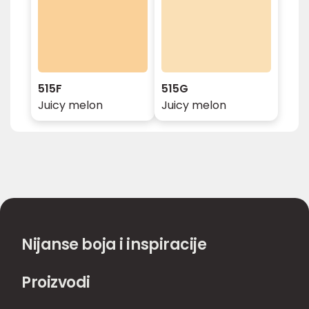
515F
515G
Juicy melon
Juicy melon
Nijanse boja i inspiracije
Proizvodi