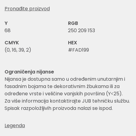
Pronađite proizvod
Y
RGB
68
250 209 153
CMYK
HEX
(0, 16, 39, 2)
#FAD199
Ograničenja nijanse
Nijansa je dostupna samo u određenim unutarnjim i
fasadnim bojama te dekorativnim žbukama ili za
određene vrste i veličine vanjskih površina (Y<25).
Za više informacija kontaktirajte JUB tehničku službu.
Spisak razpoložljivih proizvoda nalazi se ispod.
Legenda