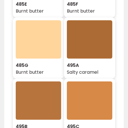
485E
485F
Burnt butter
Burnt butter
485G
495A
Burnt butter
Salty caramel
495B
495C