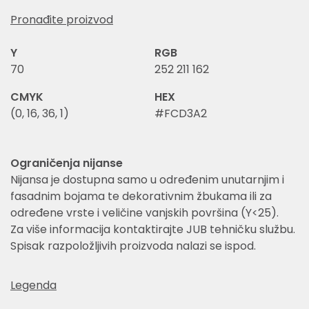
Pronađite proizvod
Y
RGB
70
252 211 162
CMYK
HEX
(0, 16, 36, 1)
#FCD3A2
Ograničenja nijanse
Nijansa je dostupna samo u određenim unutarnjim i
fasadnim bojama te dekorativnim žbukama ili za
određene vrste i veličine vanjskih površina (Y<25).
Za više informacija kontaktirajte JUB tehničku službu.
Spisak razpoložljivih proizvoda nalazi se ispod.
Legenda