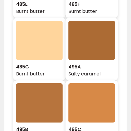
485E
485F
Burnt butter
Burnt butter
485G
495A
Burnt butter
Salty caramel
495B
495C