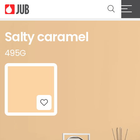
Salty caramel
495G
Add to Wishlist