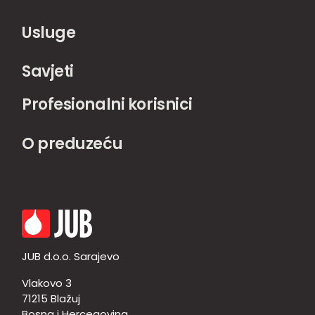
Usluge
Savjeti
Profesionalni korisnici
O preduzeću
JUB d.o.o. Sarajevo
Vlakovo 3
71215 Blažuj
Bosna i Hercegovina