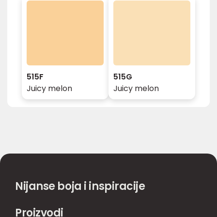
515F
515G
Juicy melon
Juicy melon
Nijanse boja i inspiracije
Proizvodi