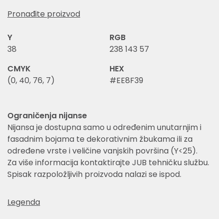
Pronađite proizvod
Y
RGB
38
238 143 57
CMYK
HEX
(0, 40, 76, 7)
#EE8F39
Ograničenja nijanse
Nijansa je dostupna samo u određenim unutarnjim i
fasadnim bojama te dekorativnim žbukama ili za
određene vrste i veličine vanjskih površina (Y<25).
Za više informacija kontaktirajte JUB tehničku službu.
Spisak razpoložljivih proizvoda nalazi se ispod.
Legenda