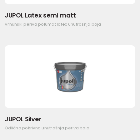
JUPOL Latex semi matt
Vrhunski periva polumat latex unutrašnja boja
JUPOL Silver
Odlično pokrivna unutrašnja periva boja