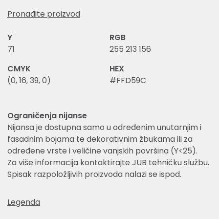
Pronađite proizvod
Y
RGB
71
255 213 156
CMYK
HEX
(0, 16, 39, 0)
#FFD59C
Ograničenja nijanse
Nijansa je dostupna samo u određenim unutarnjim i
fasadnim bojama te dekorativnim žbukama ili za
određene vrste i veličine vanjskih površina (Y<25).
Za više informacija kontaktirajte JUB tehničku službu.
Spisak razpoložljivih proizvoda nalazi se ispod.
Legenda