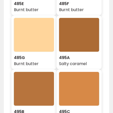
485E
485F
Burnt butter
Burnt butter
485G
495A
Burnt butter
Salty caramel
495B
495C