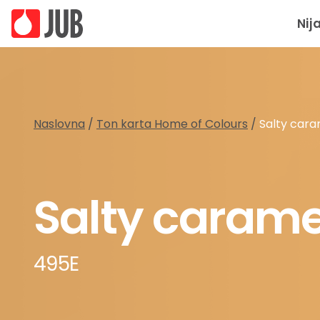
Nij
Naslovna
/
Ton karta Home of Colours
/
Salty cara
Salty carame
495E