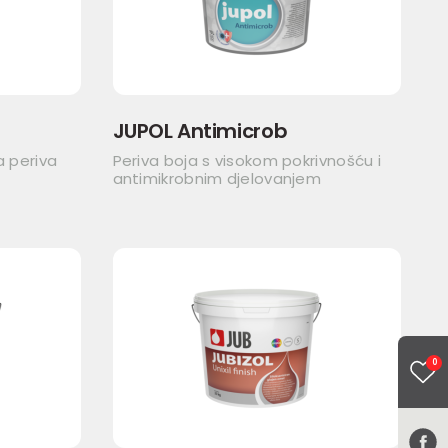
JUPOL Antimicrob
a periva
Periva boja s visokom pokrivnošću i
antimikrobnim djelovanjem
0