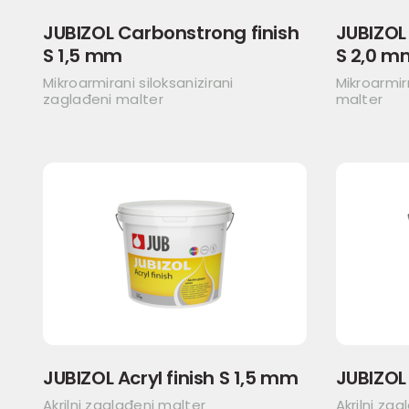
JUBIZOL Carbonstrong finish
JUBIZOL
S 1,5 mm
S 2,0 m
Mikroarmirani siloksanizirani
Mikroarmir
zaglađeni malter
malter
JUBIZOL Acryl finish S 1,5 mm
JUBIZOL 
Akrilni zaglađeni malter
Akrilni za