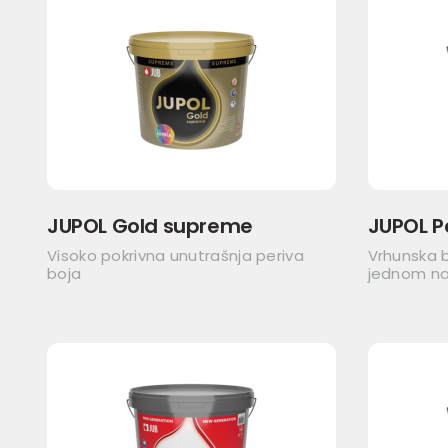
JUPOL Gold supreme
JUPOL P
Visoko pokrivna unutrašnja periva
Vrhunska b
boja
jednom n