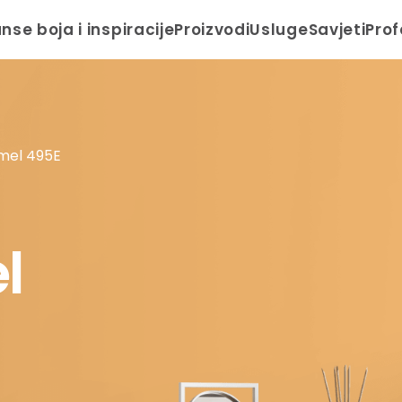
anse boja i inspiracije
Proizvodi
Usluge
Savjeti
Prof
mel 495E
l