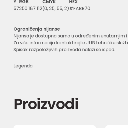
Y
RGB
CMYK
HEX
57
250 187 112
(0, 25, 55, 2)
#FABB70
Ograničenja nijanse
Nijansa je dostupna samo u određenim unutarnjim i 
Za više informacija kontaktirajte JUB tehničku služb
Spisak razpoložljivih proizvoda nalazi se ispod.
Legenda
Proizvodi