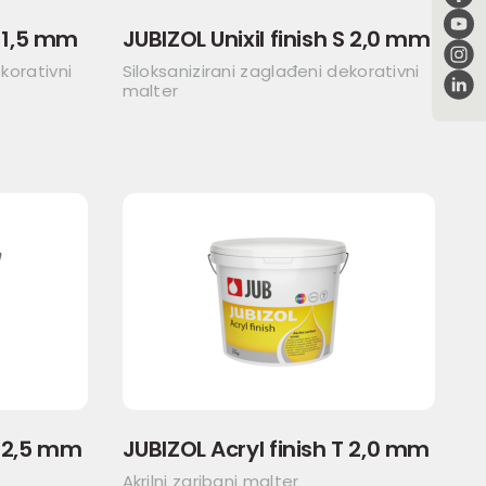
S 1,5 mm
JUBIZOL Unixil finish S 2,0 mm
korativni
Siloksanizirani zaglađeni dekorativni
malter
S 2,5 mm
JUBIZOL Acryl finish T 2,0 mm
Akrilni zaribani malter