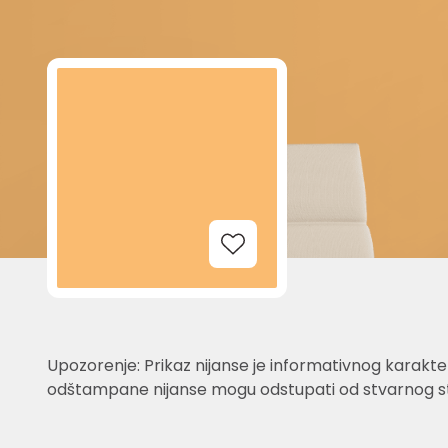
Add to Wishlist
Upozorenje: Prikaz nijanse je informativnog karakter
odštampane nijanse mogu odstupati od stvarnog st