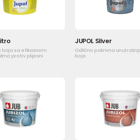
itro
JUPOL Silver
a boja sa efikasnom
Odlično pokrivna unutrašnj
lma protiv plijesni
boja