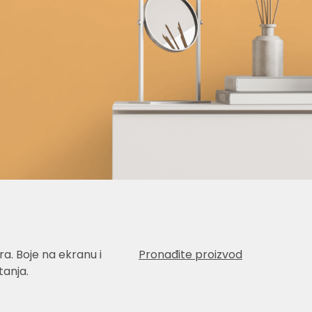
a. Boje na ekranu i
Pronađite proizvod
anja.