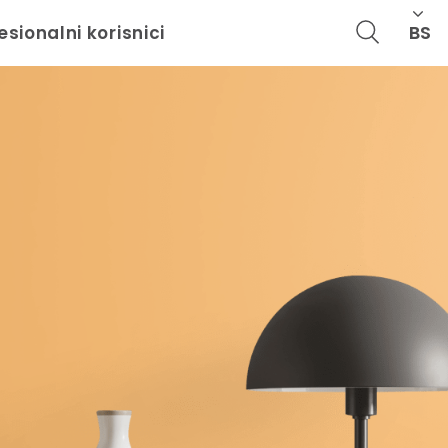
BS
esionalni korisnici