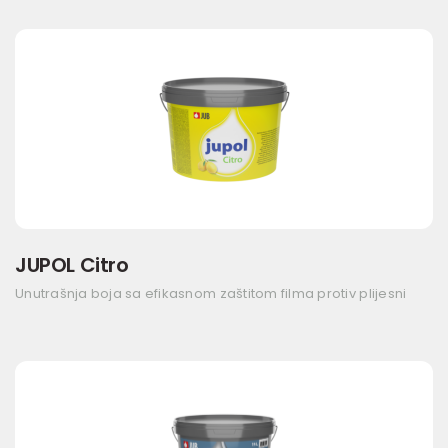
JUPOL Citro
Unutrašnja boja sa efikasnom zaštitom filma protiv plijesni