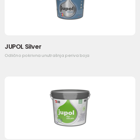
JUPOL Silver
Odlično pokrivna unutrašnja periva boja