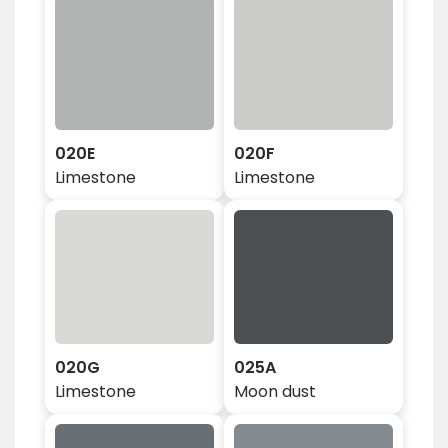
020E
020F
Limestone
Limestone
020G
025A
Limestone
Moon dust