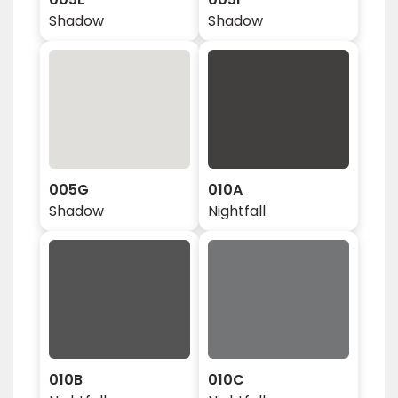
Shadow
Shadow
005G
010A
Shadow
Nightfall
010B
010C