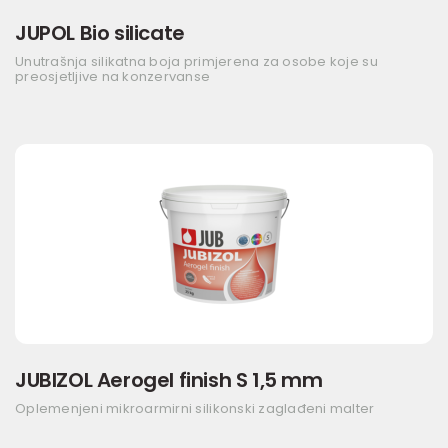
JUPOL Bio silicate
Unutrašnja silikatna boja primjerena za osobe koje su
preosjetljive na konzervanse
JUBIZOL Aerogel finish S 1,5 mm
Oplemenjeni mikroarmirni silikonski zaglađeni malter