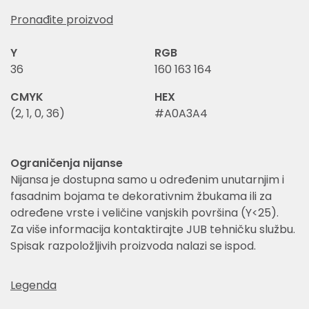
Pronađite proizvod
Y
RGB
36
160 163 164
CMYK
HEX
(2, 1, 0, 36)
#A0A3A4
Ograničenja nijanse
Nijansa je dostupna samo u određenim unutarnjim i
fasadnim bojama te dekorativnim žbukama ili za
određene vrste i veličine vanjskih površina (Y<25).
Za više informacija kontaktirajte JUB tehničku službu.
Spisak razpoložljivih proizvoda nalazi se ispod.
Legenda