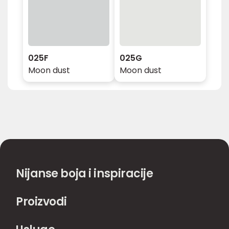
025F
025G
Moon dust
Moon dust
Nijanse boja i inspiracije
Proizvodi