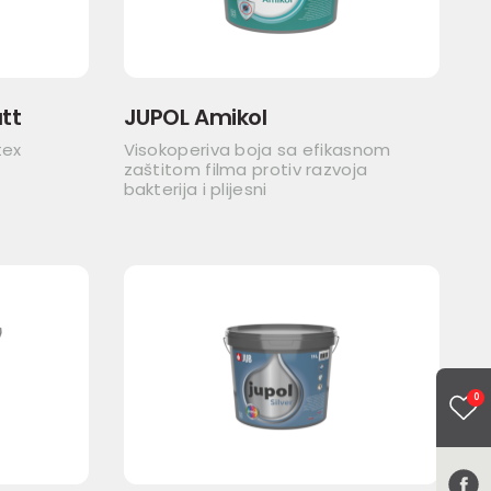
tt
JUPOL Amikol
tex
Visokoperiva boja sa efikasnom
zaštitom filma protiv razvoja
bakterija i plijesni
0