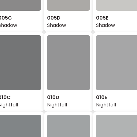
005C
005D
005E
Shadow
Shadow
Shadow
010C
010D
010E
Nightfall
Nightfall
Nightfall