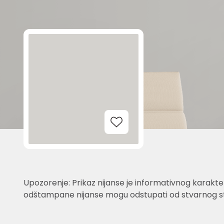
Add to Wishlist
Upozorenje: Prikaz nijanse je informativnog karakter
odštampane nijanse mogu odstupati od stvarnog st