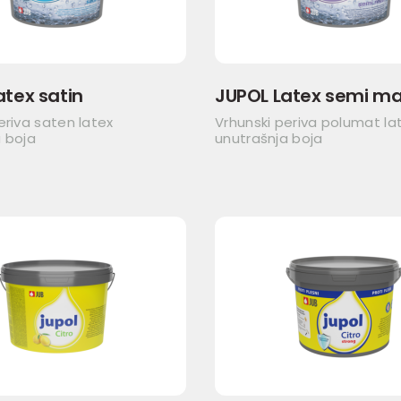
atex satin
JUPOL Latex semi ma
eriva saten latex
Vrhunski periva polumat la
 boja
unutrašnja boja