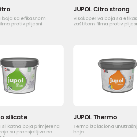
itro
JUPOL Citro strong
a boja sa efikasnom
Visokoperiva boja sa efik
lma protiv plijesni
zaštitom filma protiv plijes
o silicate
JUPOL Thermo
 silikatna boja primjerena
Termo izolaciona unutrašn
oje su preosjetljive na
boja