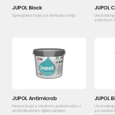
JUPOL Block
JUPOL C
Specijalna boja za blokadu mrlja
Unutrašnj
zaštitom fi
JUPOL Antimicrob
JUPOL Bi
Periva boja s visokom pokrivnošću i
Unutrašnja
antimikrobnim djelovanjem
za osobe k