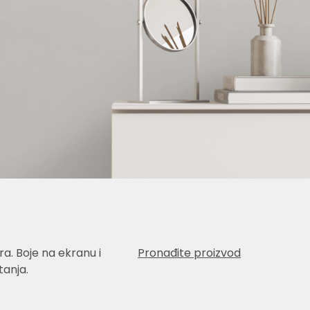
a. Boje na ekranu i
Pronađite proizvod
anja.