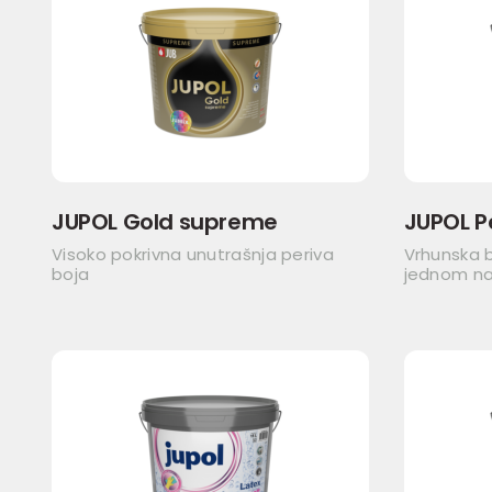
JUPOL Gold supreme
JUPOL P
Visoko pokrivna unutrašnja periva
Vrhunska b
boja
jednom n