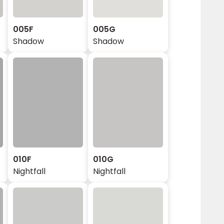
005F
005G
Shadow
Shadow
010F
010G
Nightfall
Nightfall