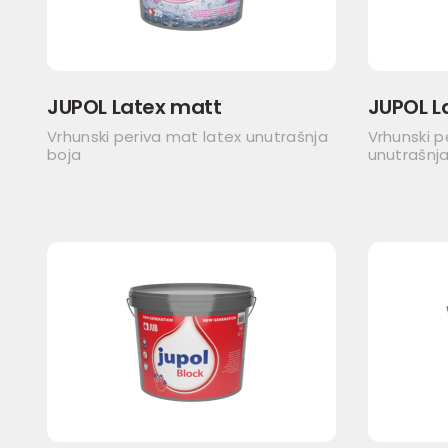
JUPOL Latex matt
JUPOL L
Vrhunski periva mat latex unutrašnja
Vrhunski p
boja
unutrašnja