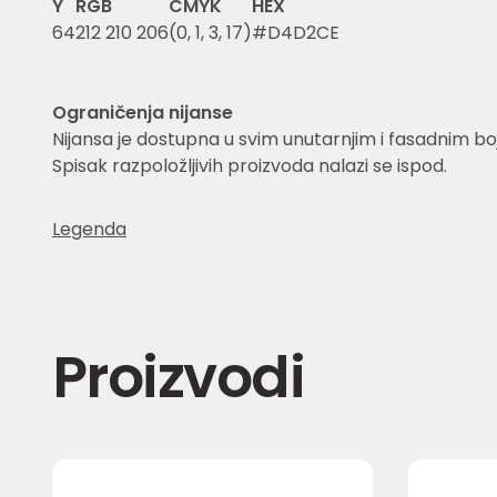
Y
RGB
CMYK
HEX
64
212 210 206
(0, 1, 3, 17)
#D4D2CE
Ograničenja nijanse
Nijansa je dostupna u svim unutarnjim i fasadnim 
Spisak razpoložljivih proizvoda nalazi se ispod.
Legenda
Proizvodi