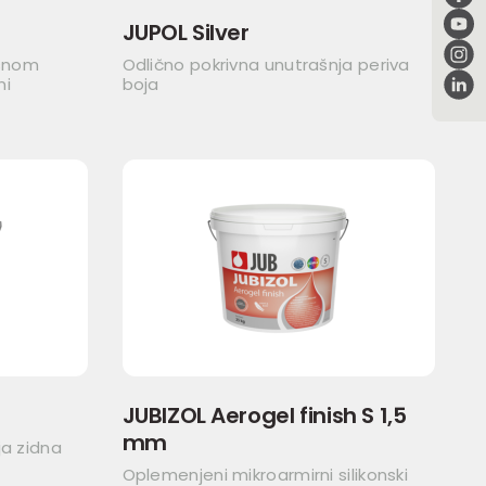
JUPOL Silver
asnom
Odlično pokrivna unutrašnja periva
ni
boja
JUBIZOL Aerogel finish S 1,5
mm
ja zidna
Oplemenjeni mikroarmirni silikonski