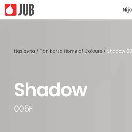
Nij
Naslovna
/
Ton karta Home of Colours
/
Shadow 0
Shadow
005F