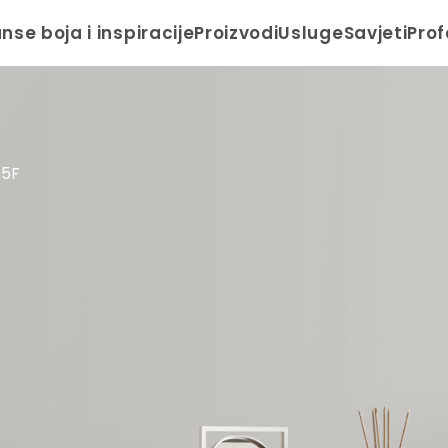
anse boja i inspiracije
Proizvodi
Usluge
Savjeti
Prof
05F