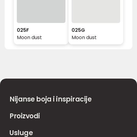
025F
025G
Moon dust
Moon dust
Nijanse boja i inspiracije
Proizvodi
Usluge