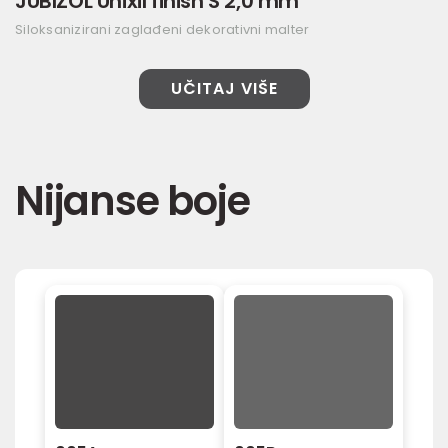
JUBIZOL Unixil finish S 2,0 mm
Siloksanizirani zaglađeni dekorativni malter
UČITAJ VIŠE
Nijanse boje