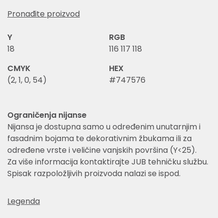
Pronađite proizvod
Y
RGB
18
116 117 118
CMYK
HEX
(2, 1, 0, 54)
#747576
Ograničenja nijanse
Nijansa je dostupna samo u određenim unutarnjim i
fasadnim bojama te dekorativnim žbukama ili za
određene vrste i veličine vanjskih površina (Y<25).
Za više informacija kontaktirajte JUB tehničku službu.
Spisak razpoložljivih proizvoda nalazi se ispod.
Legenda