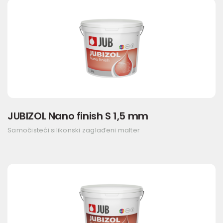
JUBIZOL Nano finish S 1,5 mm
Samočisteći silikonski zaglađeni malter