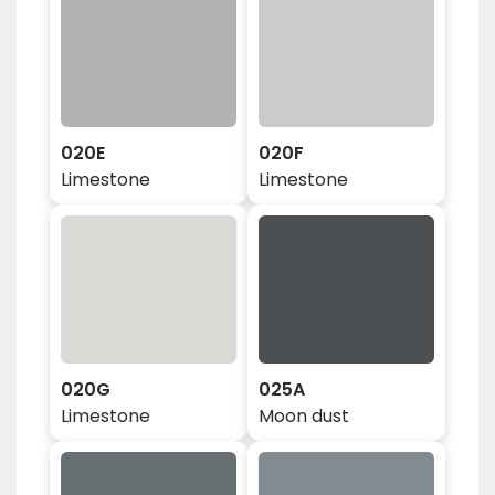
020E
020F
Limestone
Limestone
020G
025A
Limestone
Moon dust