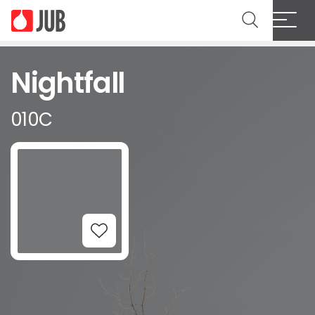
Nightfall
010C
Add to Wishlist