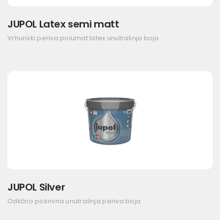
JUPOL Latex semi matt
Vrhunski periva polumat latex unutrašnja boja
JUPOL Silver
Odlično pokrivna unutrašnja periva boja