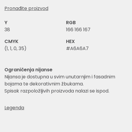
Pronađite proizvod
Y
RGB
38
166 166 167
CMYK
HEX
(1, 1, 0, 35)
#A6A6A7
Ograničenja nijanse
Nijansa je dostupna u svim unutarnjim i fasadnim
bojama te dekorativnim žbukama.
Spisak razpoložljivih proizvoda nalazi se ispod.
Legenda