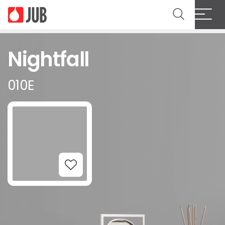
Nightfall
010E
Add to Wishlist