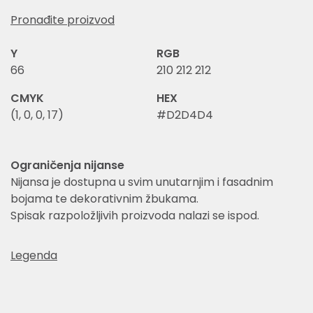
Pronađite proizvod
Y
RGB
66
210 212 212
CMYK
HEX
(1, 0, 0, 17)
#D2D4D4
Ograničenja nijanse
Nijansa je dostupna u svim unutarnjim i fasadnim
bojama te dekorativnim žbukama.
Spisak razpoložljivih proizvoda nalazi se ispod.
Legenda