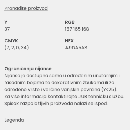
Pronađite proizvod
Y
RGB
37
157 165 168
CMYK
HEX
(7, 2, 0, 34)
#9DA5A8
Ograničenja nijanse
Nijansa je dostupna samo u određenim unutarnjim i
fasadnim bojama te dekorativnim žbukama ili za
određene vrste i veličine vanjskih površina (Y<25).
Za više informacija kontaktirajte JUB tehničku službu.
Spisak razpoložljivih proizvoda nalazi se ispod.
Legenda