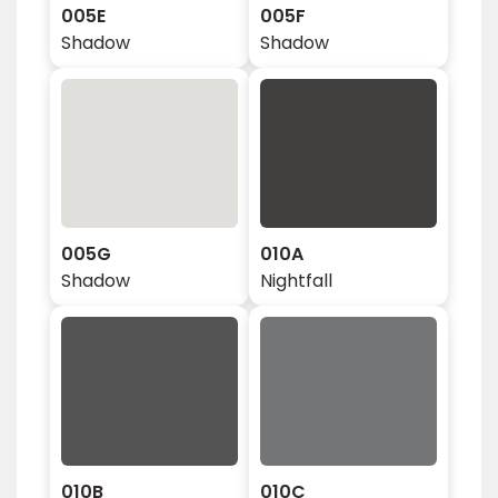
005E
005F
Shadow
Shadow
005G
010A
Shadow
Nightfall
010B
010C