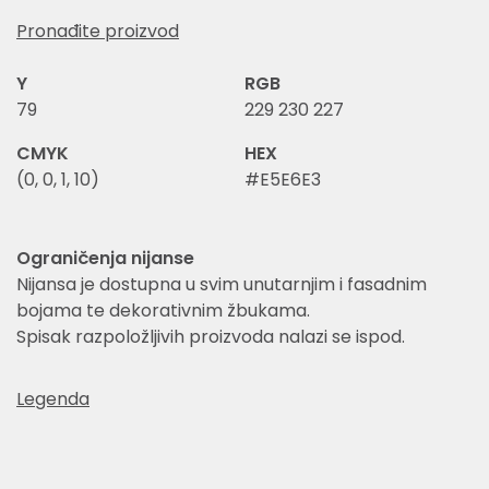
Pronađite proizvod
Y
RGB
79
229 230 227
CMYK
HEX
(0, 0, 1, 10)
#E5E6E3
Ograničenja nijanse
Nijansa je dostupna u svim unutarnjim i fasadnim
bojama te dekorativnim žbukama.
Spisak razpoložljivih proizvoda nalazi se ispod.
Legenda