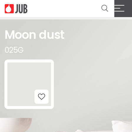
Moon dust
025G
Add to Wishlist