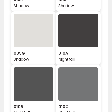
Shadow
Shadow
005G
010A
Shadow
Nightfall
010B
010C