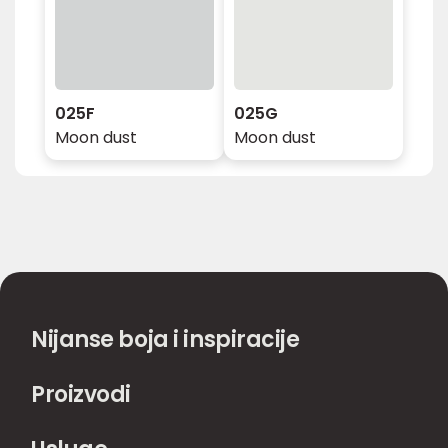
025F
025G
Moon dust
Moon dust
Nijanse boja i inspiracije
Proizvodi