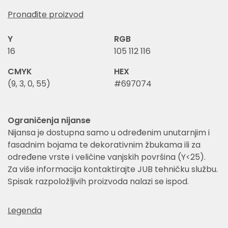
Pronađite proizvod
Y
RGB
16
105 112 116
CMYK
HEX
(9, 3, 0, 55)
#697074
Ograničenja nijanse
Nijansa je dostupna samo u određenim unutarnjim i
fasadnim bojama te dekorativnim žbukama ili za
određene vrste i veličine vanjskih površina (Y<25).
Za više informacija kontaktirajte JUB tehničku službu.
Spisak razpoložljivih proizvoda nalazi se ispod.
Legenda