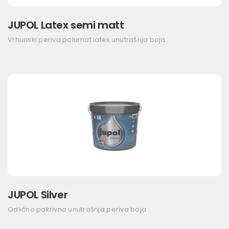
JUPOL Latex semi matt
Vrhunski periva polumat latex unutrašnja boja
JUPOL Silver
Odlično pokrivna unutrašnja periva boja