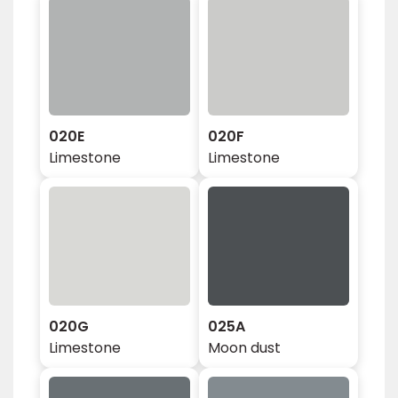
020E
020F
Limestone
Limestone
020G
025A
Limestone
Moon dust