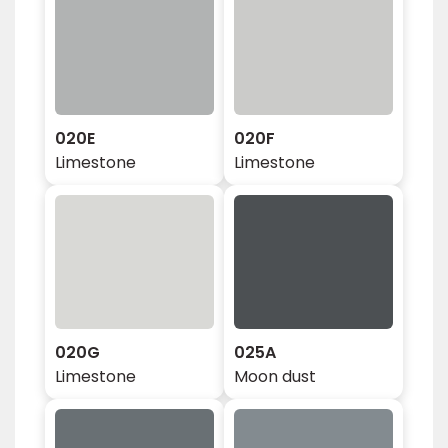
020E
020F
Limestone
Limestone
020G
025A
Limestone
Moon dust