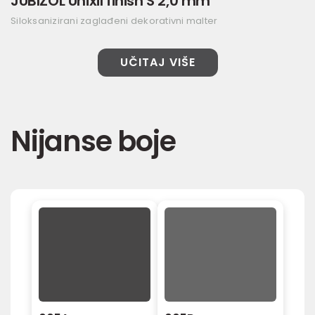
JUBIZOL Unixil finish S 2,0 mm
Siloksanizirani zaglađeni dekorativni malter
UČITAJ VIŠE
Nijanse boje