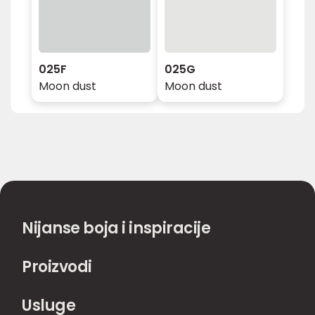
025F
025G
Moon dust
Moon dust
Nijanse boja i inspiracije
Proizvodi
Usluge