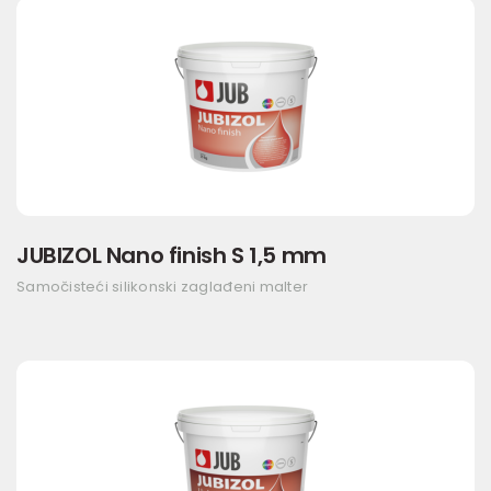
JUBIZOL Nano finish S 1,5 mm
Samočisteći silikonski zaglađeni malter