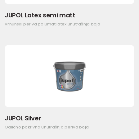
JUPOL Latex semi matt
Vrhunski periva polumat latex unutrašnja boja
JUPOL Silver
Odlično pokrivna unutrašnja periva boja