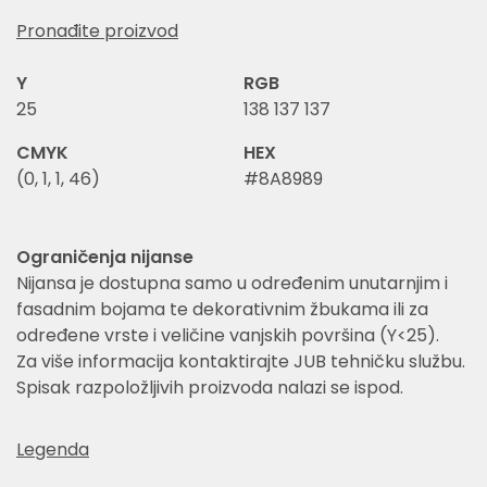
Pronađite proizvod
Y
RGB
25
138 137 137
CMYK
HEX
(0, 1, 1, 46)
#8A8989
Ograničenja nijanse
Nijansa je dostupna samo u određenim unutarnjim i
fasadnim bojama te dekorativnim žbukama ili za
određene vrste i veličine vanjskih površina (Y<25).
Za više informacija kontaktirajte JUB tehničku službu.
Spisak razpoložljivih proizvoda nalazi se ispod.
Legenda