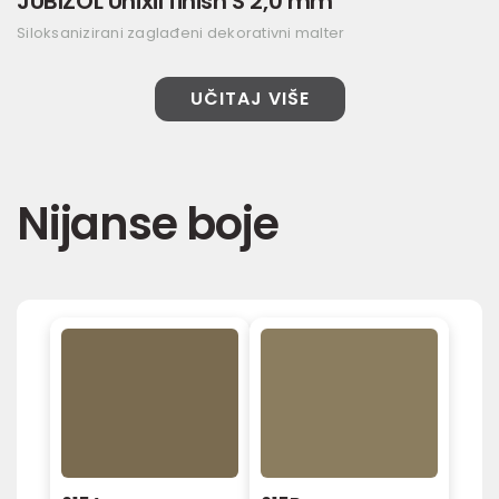
JUBIZOL Unixil finish S 2,0 mm
Siloksanizirani zaglađeni dekorativni malter
UČITAJ VIŠE
Nijanse boje