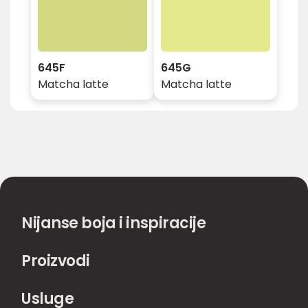
645F
645G
Matcha latte
Matcha latte
Nijanse boja i inspiracije
Proizvodi
Usluge