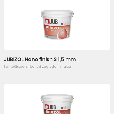
JUBIZOL Nano finish S 1,5 mm
Samočisteći silikonski zaglađeni malter