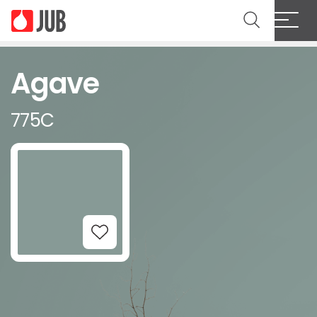
Agave
775C
Add to Wishlist