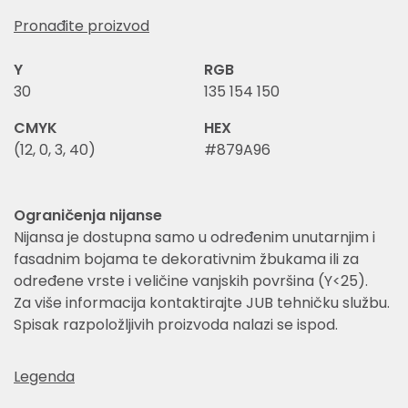
Pronađite proizvod
Y
RGB
30
135 154 150
CMYK
HEX
(12, 0, 3, 40)
#879A96
Ograničenja nijanse
Nijansa je dostupna samo u određenim unutarnjim i
fasadnim bojama te dekorativnim žbukama ili za
određene vrste i veličine vanjskih površina (Y<25).
Za više informacija kontaktirajte JUB tehničku službu.
Spisak razpoložljivih proizvoda nalazi se ispod.
Legenda