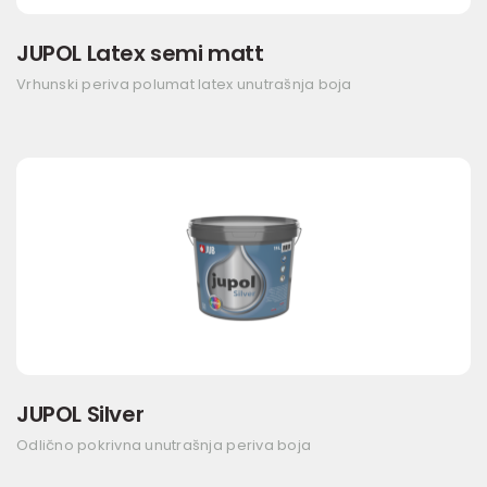
JUPOL Latex semi matt
Vrhunski periva polumat latex unutrašnja boja
JUPOL Silver
Odlično pokrivna unutrašnja periva boja