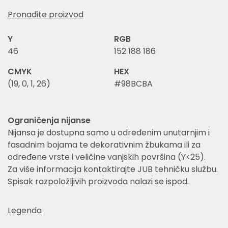
Pronađite proizvod
Y
RGB
46
152 188 186
CMYK
HEX
(19, 0, 1, 26)
#98BCBA
Ograničenja nijanse
Nijansa je dostupna samo u određenim unutarnjim i
fasadnim bojama te dekorativnim žbukama ili za
određene vrste i veličine vanjskih površina (Y<25).
Za više informacija kontaktirajte JUB tehničku službu.
Spisak razpoložljivih proizvoda nalazi se ispod.
Legenda