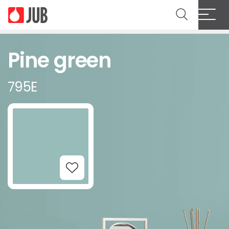
Pine green
795E
Add to Wishlist