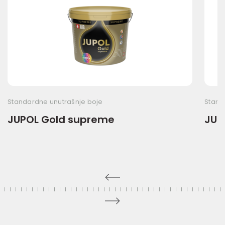
Standardne unutrašnje boje
Stand
JUPOL Gold supreme
JUP