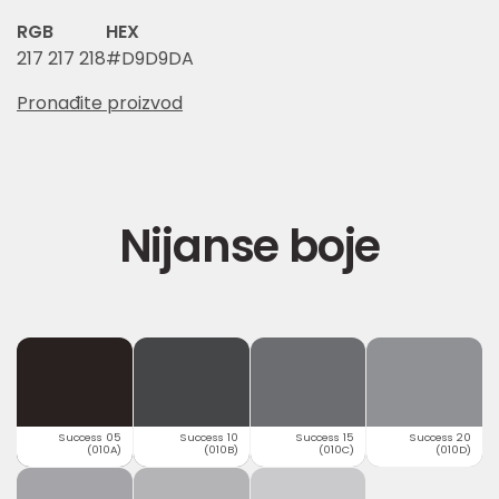
RGB
HEX
217 217 218
#D9D9DA
Pronađite proizvod
Nijanse boje
Success 05
Success 10
Success 15
Success 20
(010A)
(010B)
(010C)
(010D)