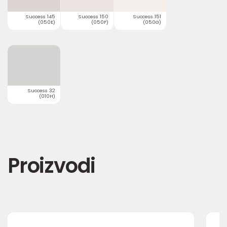
Success 145
Success 150
Success 151
(050E)
(050F)
(050G)
Success 32
(010H)
Proizvodi