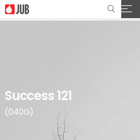
Success 121
(040G)