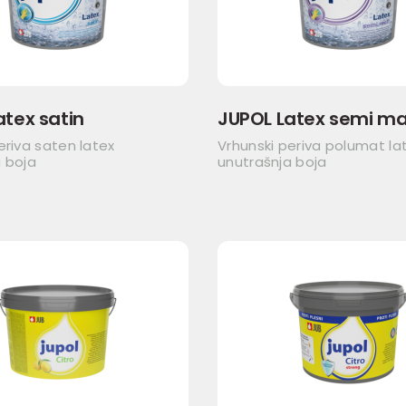
atex satin
JUPOL Latex semi ma
eriva saten latex
Vrhunski periva polumat la
 boja
unutrašnja boja