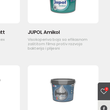
tt
JUPOL Amikol
tex
Visokoperiva boja sa efikasnom
zaštitom filma protiv razvoja
bakterija i plijesni
0