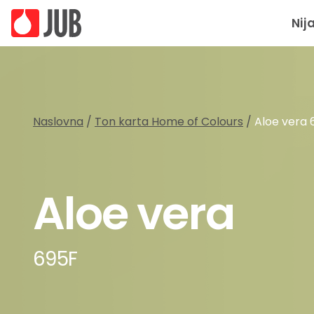
Nij
Naslovna
/
Ton karta Home of Colours
/
Aloe vera 
Aloe vera
695F