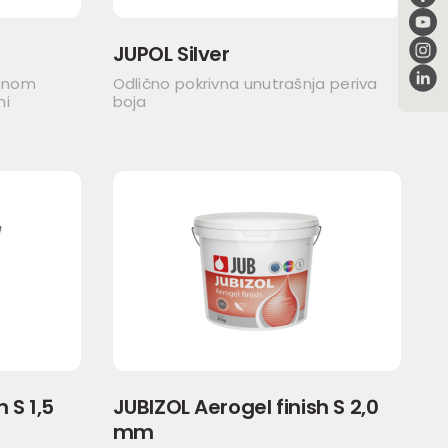
JUPOL Silver
asnom
Odlično pokrivna unutrašnja periva
ni
boja
 S 1,5
JUBIZOL Aerogel finish S 2,0
mm