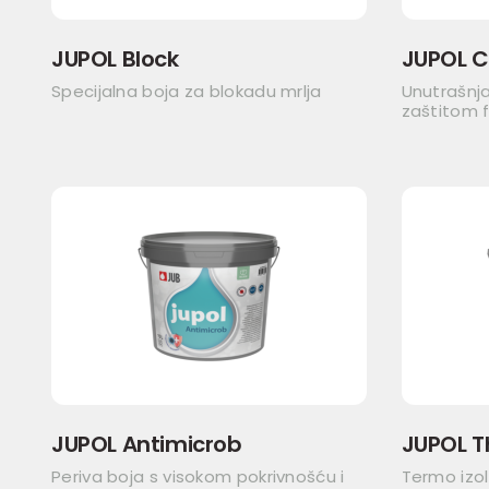
JUPOL Block
JUPOL C
Specijalna boja za blokadu mrlja
Unutrašnj
zaštitom fi
JUPOL Antimicrob
JUPOL 
Periva boja s visokom pokrivnošću i
Termo izol