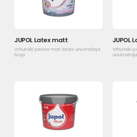
JUPOL Latex matt
JUPOL L
Vrhunski periva mat latex unutrašnja
Vrhunski p
boja
unutrašnja