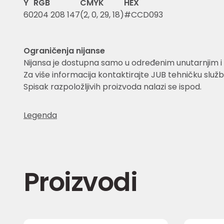
Y
RGB
CMYK
HEX
60
204 208 147
(2, 0, 29, 18)
#CCD093
Ograničenja nijanse
Nijansa je dostupna samo u određenim unutarnjim i 
Za više informacija kontaktirajte JUB tehničku služb
Spisak razpoložljivih proizvoda nalazi se ispod.
Legenda
Proizvodi