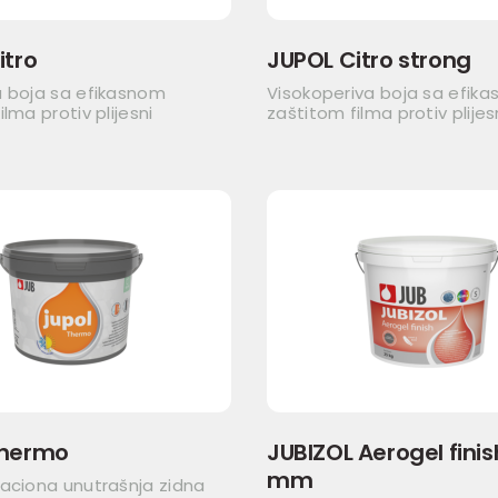
itro
JUPOL Citro strong
a boja sa efikasnom
Visokoperiva boja sa efik
lma protiv plijesni
zaštitom filma protiv plijes
Thermo
JUBIZOL Aerogel finish
mm
aciona unutrašnja zidna