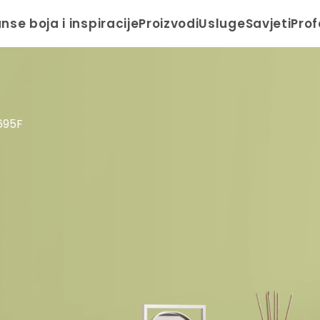
anse boja i inspiracije
Proizvodi
Usluge
Savjeti
Prof
695F