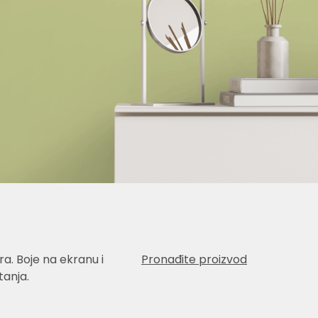
a. Boje na ekranu i
Pronađite proizvod
anja.