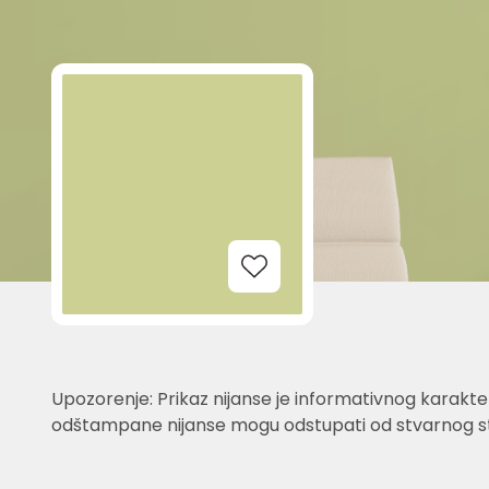
Add to Wishlist
Upozorenje: Prikaz nijanse je informativnog karakter
odštampane nijanse mogu odstupati od stvarnog st