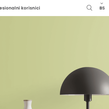
BS
esionalni korisnici