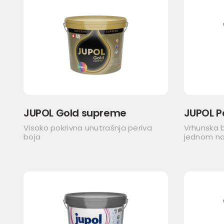
JUPOL Gold supreme
JUPOL P
Visoko pokrivna unutrašnja periva
Vrhunska b
boja
jednom n