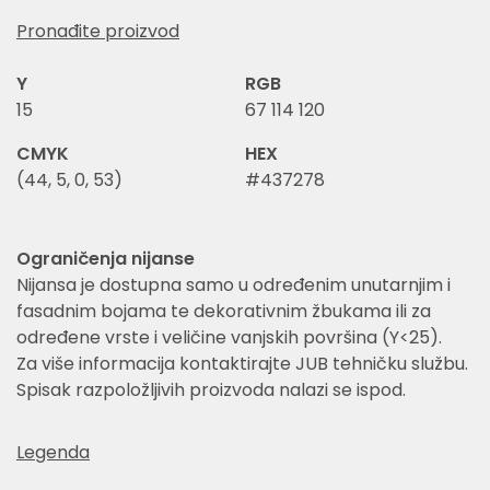
Pronađite proizvod
Y
RGB
15
67 114 120
CMYK
HEX
(44, 5, 0, 53)
#437278
Ograničenja nijanse
Nijansa je dostupna samo u određenim unutarnjim i
fasadnim bojama te dekorativnim žbukama ili za
određene vrste i veličine vanjskih površina (Y<25).
Za više informacija kontaktirajte JUB tehničku službu.
Spisak razpoložljivih proizvoda nalazi se ispod.
Legenda