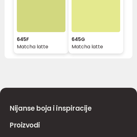
645F
645G
Matcha latte
Matcha latte
Nijanse boja i inspiracije
Proizvodi