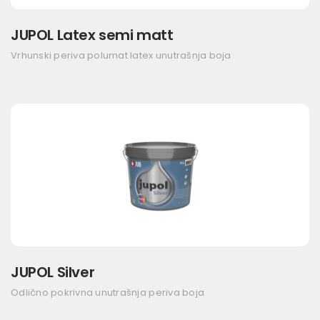
JUPOL Latex semi matt
Vrhunski periva polumat latex unutrašnja boja
JUPOL Silver
Odlično pokrivna unutrašnja periva boja