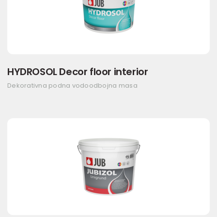
HYDROSOL Decor floor interior
Dekorativna podna vodoodbojna masa