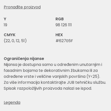
Pronađite proizvod
Y
RGB
19
98 126 111
CMYK
HEX
(22, 0, 12, 51)
#627E6F
Ograničenja nijanse
Nijansa je dostupna samo u određenim unutarnjim i
fasadnim bojama te dekorativnim žbukama ili za
određene vrste i veličine vanjskih površina (Y<25).
Za više informacija kontaktirajte JUB tehničku službu.
Spisak razpoložljivih proizvoda nalazi se ispod.
Legenda