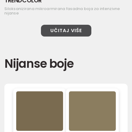
TRENDCOLOR
Siloksanizirana mikroarmirana fasadna boja za intenzivne
nijanse
UČITAJ VIŠE
Nijanse boje