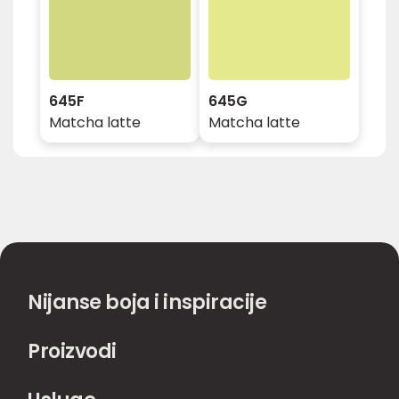
645F
645G
Matcha latte
Matcha latte
Nijanse boja i inspiracije
Proizvodi