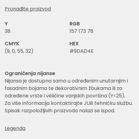
Pronađite proizvod
Y
RGB
38
157 173 78
CMYK
HEX
(9, 0, 55, 32)
#9DAD4E
Ograničenja nijanse
Nijansa je dostupna samo u određenim unutarnjim i
fasadnim bojama te dekorativnim žbukama ili za
određene vrste i veličine vanjskih površina (Y<25).
Za više informacija kontaktirajte JUB tehničku službu.
Spisak razpoložljivih proizvoda nalazi se ispod.
Legenda