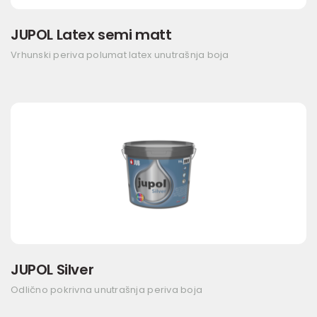
JUPOL Latex semi matt
Vrhunski periva polumat latex unutrašnja boja
JUPOL Silver
Odlično pokrivna unutrašnja periva boja