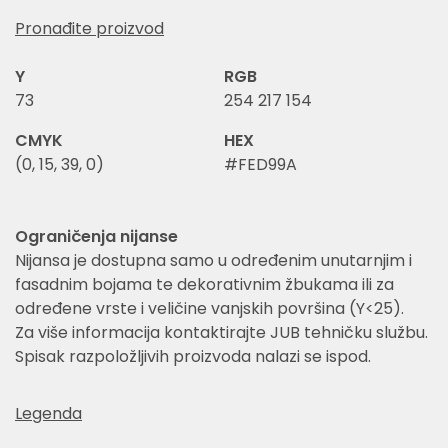
Pronađite proizvod
Y
RGB
73
254 217 154
CMYK
HEX
(0, 15, 39, 0)
#FED99A
Ograničenja nijanse
Nijansa je dostupna samo u određenim unutarnjim i
fasadnim bojama te dekorativnim žbukama ili za
određene vrste i veličine vanjskih površina (Y<25).
Za više informacija kontaktirajte JUB tehničku službu.
Spisak razpoložljivih proizvoda nalazi se ispod.
Legenda