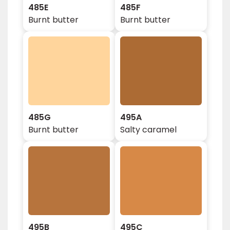
485E
485F
Burnt butter
Burnt butter
485G
495A
Burnt butter
Salty caramel
495B
495C