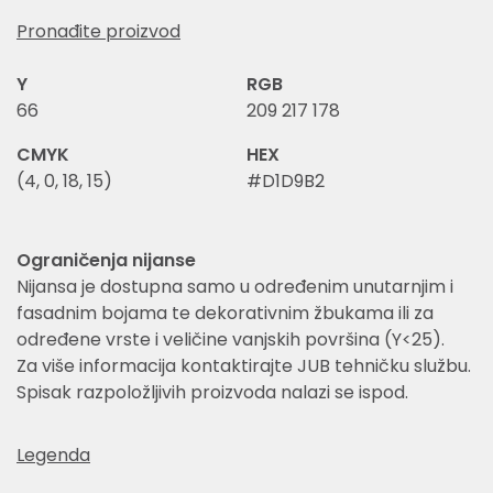
Pronađite proizvod
Y
RGB
66
209 217 178
CMYK
HEX
(4, 0, 18, 15)
#D1D9B2
Ograničenja nijanse
Nijansa je dostupna samo u određenim unutarnjim i
fasadnim bojama te dekorativnim žbukama ili za
određene vrste i veličine vanjskih površina (Y<25).
Za više informacija kontaktirajte JUB tehničku službu.
Spisak razpoložljivih proizvoda nalazi se ispod.
Legenda