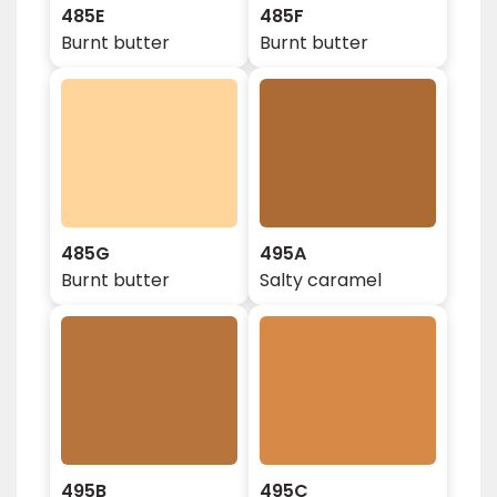
485E
485F
Burnt butter
Burnt butter
485G
495A
Burnt butter
Salty caramel
495B
495C