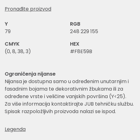
Pronađite proizvod
Y
RGB
79
248 229 155
CMYK
HEX
(0, 8, 38, 3)
#F8E59B
Ograničenja nijanse
Nijansa je dostupna samo u određenim unutarnjim i
fasadnim bojama te dekorativnim žbukama ili za
određene vrste i veličine vanjskih površina (Y<25).
Za više informacija kontaktirajte JUB tehničku službu.
Spisak razpoložljivih proizvoda nalazi se ispod.
Legenda