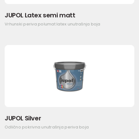
JUPOL Latex semi matt
Vrhunski periva polumat latex unutrašnja boja
JUPOL Silver
Odlično pokrivna unutrašnja periva boja