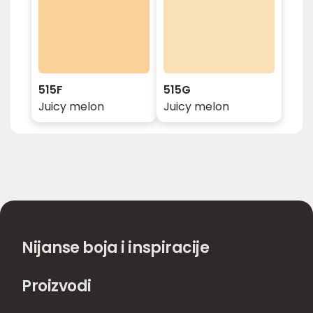
515F
515G
Juicy melon
Juicy melon
Nijanse boja i inspiracije
Proizvodi