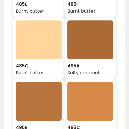
485E
485F
Burnt butter
Burnt butter
485G
495A
Burnt butter
Salty caramel
495B
495C