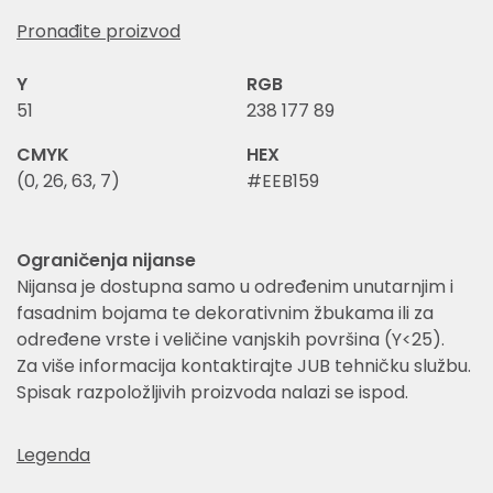
Pronađite proizvod
Y
RGB
51
238 177 89
CMYK
HEX
(0, 26, 63, 7)
#EEB159
Ograničenja nijanse
Nijansa je dostupna samo u određenim unutarnjim i
fasadnim bojama te dekorativnim žbukama ili za
određene vrste i veličine vanjskih površina (Y<25).
Za više informacija kontaktirajte JUB tehničku službu.
Spisak razpoložljivih proizvoda nalazi se ispod.
Legenda