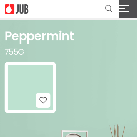
Peppermint
755G
Add to Wishlist