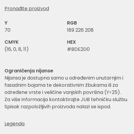
Pronađite proizvod
Y
RGB
70
189 226 208
CMYK
HEX
(16, 0, 8, 11)
#BDE2D0
Ograničenja nijanse
Nijansa je dostupna samo u određenim unutarnjim i
fasadnim bojama te dekorativnim žbukama ili za
određene vrste i veličine vanjskih površina (Y<25).
Za više informacija kontaktirajte JUB tehničku službu.
Spisak razpoložljivih proizvoda nalazi se ispod.
Legenda