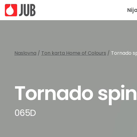
Nij
Naslovna
/
Ton karta Home of Colours
/
Tornado s
Tornado spin
065D