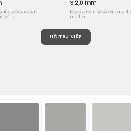
m
S 2,0 mm
ni siloksanizirani
Mikroarmirni siloksanizirani
 malter
malter
UČITAJ VIŠE