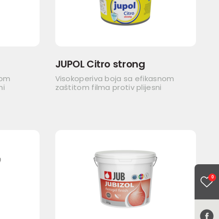
JUPOL Citro strong
nom
Visokoperiva boja sa efikasnom
ni
zaštitom filma protiv plijesni
0