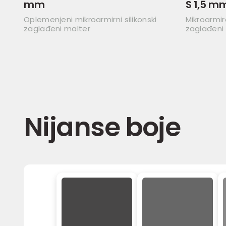
mm
S 1,5 m
Oplemenjeni mikroarmirni silikonski
Mikroarmira
zaglađeni malter
zaglađeni
Nijanse boje