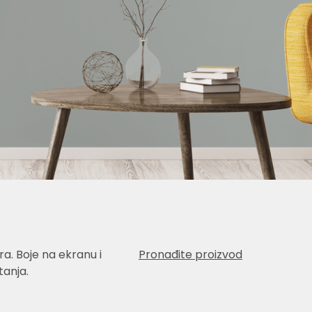
a. Boje na ekranu i
Pronađite proizvod
anja.