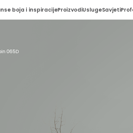
anse boja i inspiracije
Proizvodi
Usluge
Savjeti
Prof
pin 065D