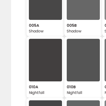
005A
005B
Shadow
Shadow
010A
010B
Nightfall
Nightfall