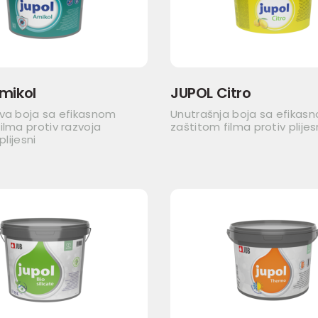
mikol
JUPOL Citro
iva boja sa efikasnom
Unutrašnja boja sa efikas
ilma protiv razvoja
zaštitom filma protiv plijes
plijesni