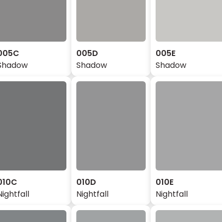
005C
005D
005E
Shadow
Shadow
Shadow
010C
010D
010E
Nightfall
Nightfall
Nightfall