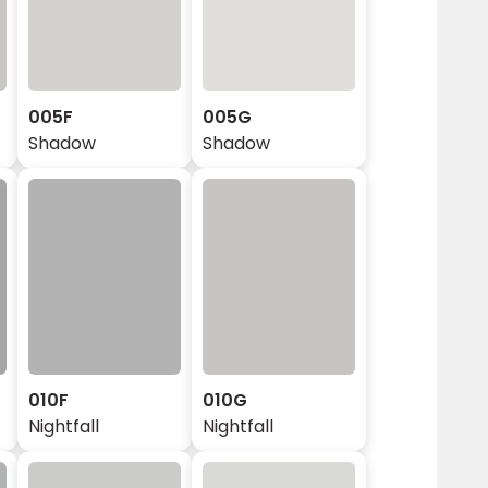
005F
005G
Shadow
Shadow
010F
010G
Nightfall
Nightfall