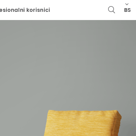
BS
esionalni korisnici