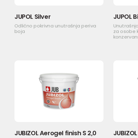
JUPOL Silver
JUPOL Bi
Odlično pokrivna unutrašnja periva
Unutrašnja
boja
za osobe k
konzervan
JUBIZOL Aerogel finish S 2,0
JUBIZOL