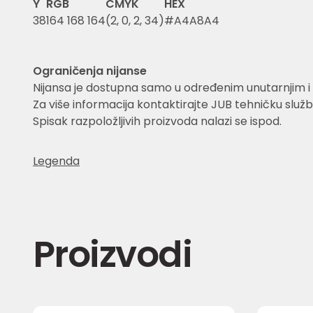
Y
RGB
CMYK
HEX
38
164 168 164
(2, 0, 2, 34)
#A4A8A4
Ograničenja nijanse
Nijansa je dostupna samo u određenim unutarnjim i 
Za više informacija kontaktirajte JUB tehničku služb
Spisak razpoložljivih proizvoda nalazi se ispod.
Legenda
Proizvodi