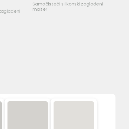
Samočisteći silikonski zaglađeni
malter
 zaglađeni