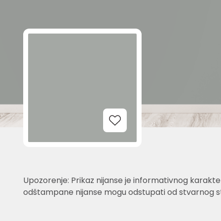
Add to Wishlist
Upozorenje: Prikaz nijanse je informativnog karakter
odštampane nijanse mogu odstupati od stvarnog st