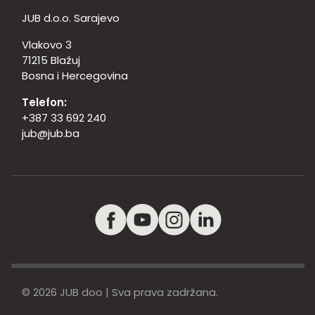
JUB d.o.o. Sarajevo
Vlakovo 3
71215 Blažuj
Bosna i Hercegovina
Telefon:
+387 33 692 240
jub@jub.ba
© 2026 JUB doo | Sva prava zadržana.