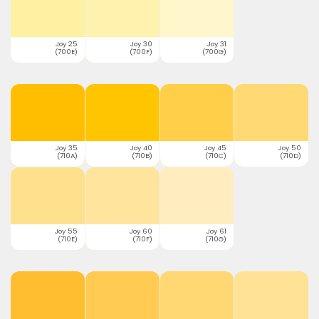
Joy 25
Joy 30
Joy 31
(700E)
(700F)
(700G)
Joy 35
Joy 40
Joy 45
Joy 50
(710A)
(710B)
(710C)
(710D)
Joy 55
Joy 60
Joy 61
(710E)
(710F)
(710G)