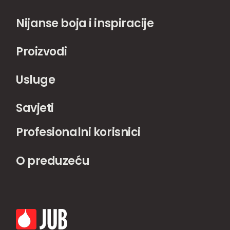
Nijanse boja i inspiracije
Proizvodi
Usluge
Savjeti
Profesionalni korisnici
O preduzeću