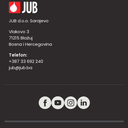
JUB d.o.o. Sarajevo
Vlakovo 3
71215 Blažuj
Bosna i Hercegovina
Telefon:
+387 33 692 240
jub@jub.ba