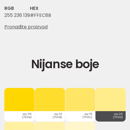
RGB
HEX
255 236 139
#FFEC8B
Pronađite proizvod
Nijanse boje
Joy 05
Joy 10
Joy 15
Joy 20
(700A)
(700B)
(700C)
(700D)