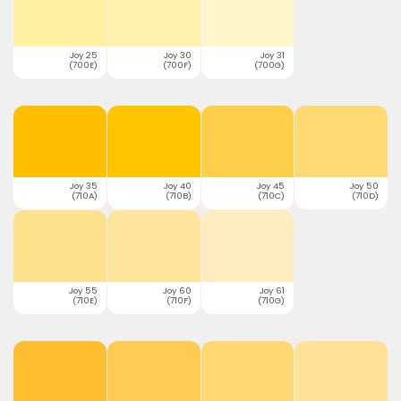
Joy 25
Joy 30
Joy 31
(700E)
(700F)
(700G)
Joy 35
Joy 40
Joy 45
Joy 50
(710A)
(710B)
(710C)
(710D)
Joy 55
Joy 60
Joy 61
(710E)
(710F)
(710G)