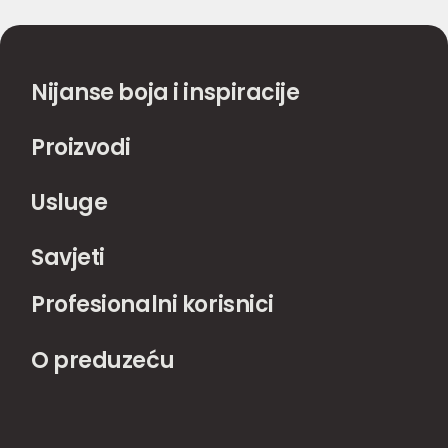
Nijanse boja i inspiracije
Proizvodi
Usluge
Savjeti
Profesionalni korisnici
O preduzeću