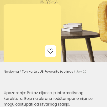
Add to Wishlist
Naslovna
/
Ton karta JUB Favourite feelings
/
Joy 20
Upozorenje: Prikaz nijanse je informativnog
karaktera. Boje na ekranu i odštampane nijanse
mogu odstupati od stvarnog stanja.