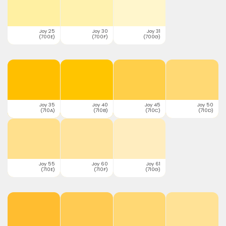
Joy 25
Joy 30
Joy 31
(700E)
(700F)
(700G)
Joy 35
Joy 40
Joy 45
Joy 50
(710A)
(710B)
(710C)
(710D)
Joy 55
Joy 60
Joy 61
(710E)
(710F)
(710G)