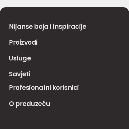
Nijanse boja i inspiracije
Proizvodi
Usluge
Savjeti
Profesionalni korisnici
O preduzeću