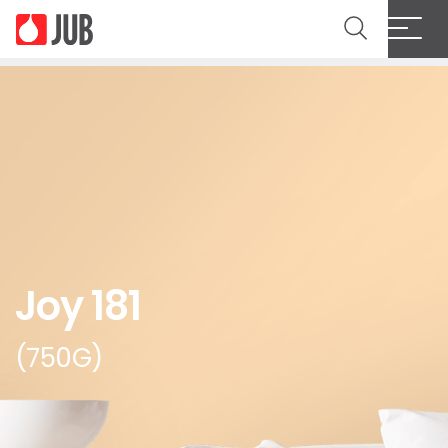
Joy 181
(750G)