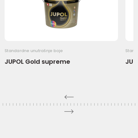
Standardne unutrašnje boje
Stand
JUPOL Gold supreme
JUP