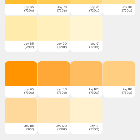
Joy 65
Joy 70
Joy 75
Joy 80
(720A)
(720B)
(720C)
(720D)
Joy 85
Joy 90
Joy 91
(720E)
(720F)
(720G)
Joy 95
Joy 100
Joy 105
Joy 110
(730A)
(730B)
(730C)
(730D)
Joy 115
Joy 120
Joy 121
(730E)
(730F)
(730G)