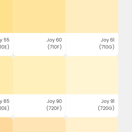
y 55
Joy 60
Joy 61
10E)
(710F)
(710G)
y 85
Joy 90
Joy 91
20E)
(720F)
(720G)