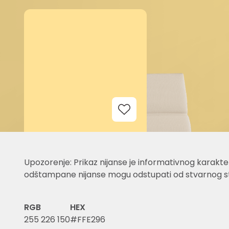
Add to Wishlist
Upozorenje: Prikaz nijanse je informativnog karakter
odštampane nijanse mogu odstupati od stvarnog st
RGB
HEX
255 226 150
#FFE296