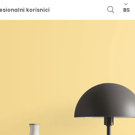
BS
esionalni korisnici