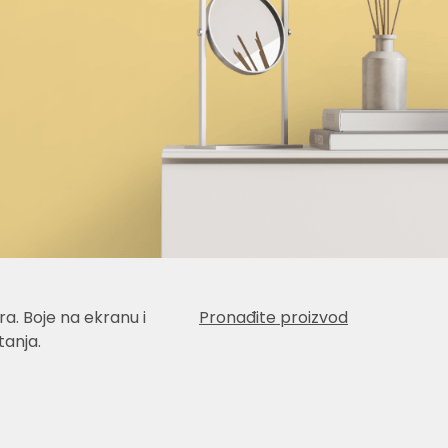
a. Boje na ekranu i
Pronađite proizvod
anja.