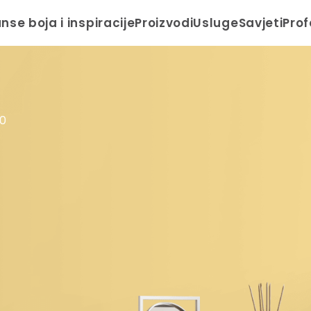
anse boja i inspiracije
Proizvodi
Usluge
Savjeti
Prof
80