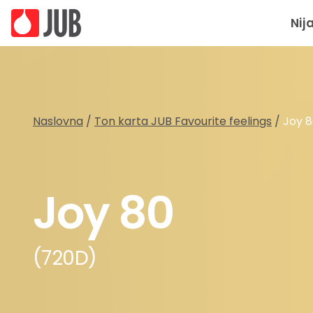
Nij
Naslovna
/
Ton karta JUB Favourite feelings
/
Joy 
Joy 80
(720D)