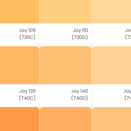
Joy 105
Joy 110
Jo
(730C)
(730D)
(7
Joy 135
Joy 140
Joy
(740C)
(740D)
(7