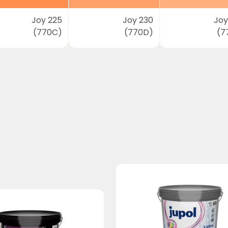
Joy 225
Joy 230
Joy
(770C)
(770D)
(7