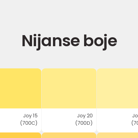
Nijanse boje
Joy 15
Joy 20
Jo
(700C)
(700D)
(7