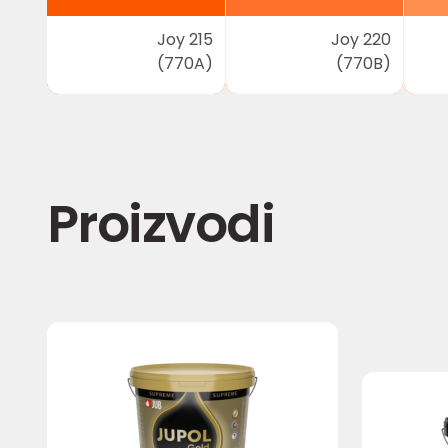
Joy 215
Joy 220
(770A)
(770B)
Proizvodi