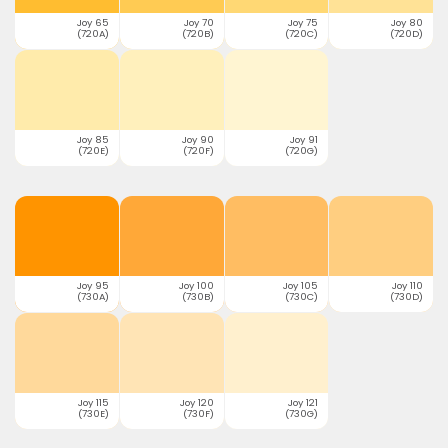
Joy 65
Joy 70
Joy 75
Joy 80
(720A)
(720B)
(720C)
(720D)
Joy 85
Joy 90
Joy 91
(720E)
(720F)
(720G)
Joy 95
Joy 100
Joy 105
Joy 110
(730A)
(730B)
(730C)
(730D)
Joy 115
Joy 120
Joy 121
(730E)
(730F)
(730G)