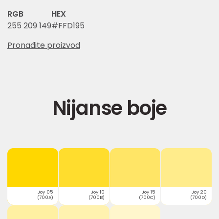
RGB
HEX
255 209 149
#FFD195
Pronađite proizvod
Nijanse boje
Joy 05
Joy 10
Joy 15
Joy 20
(700A)
(700B)
(700C)
(700D)