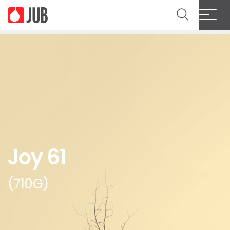
Joy 61
(710G)