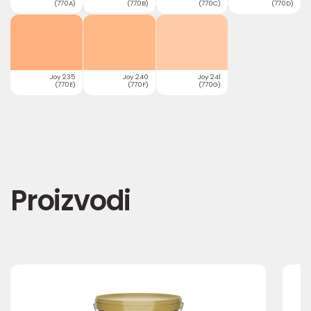
(770A)
(770B)
(770C)
(770D)
Joy 235
Joy 240
Joy 241
(770E)
(770F)
(770G)
Proizvodi