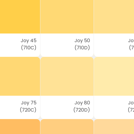
Joy 45
Joy 50
Jo
(710C)
(710D)
(7
Joy 75
Joy 80
Jo
(720C)
(720D)
(7