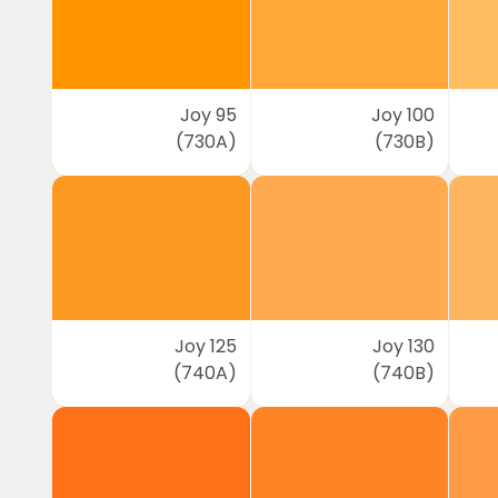
Joy 95
Joy 100
(730A)
(730B)
Joy 125
Joy 130
(740A)
(740B)