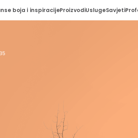
anse boja i inspiracije
Proizvodi
Usluge
Savjeti
Prof
35