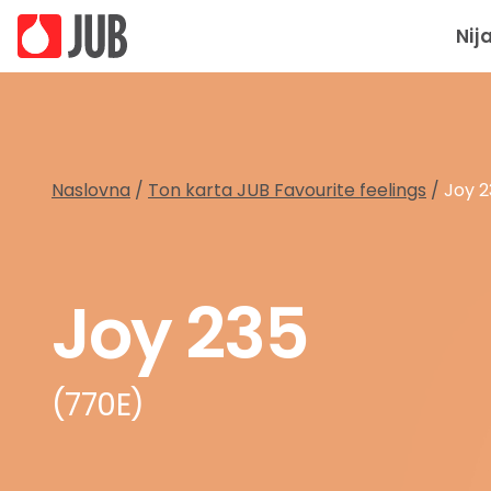
Nij
Naslovna
/
Ton karta JUB Favourite feelings
/
Joy 2
Joy 235
(770E)