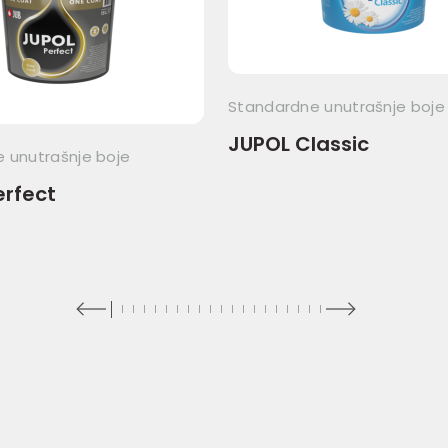
Standardne unutrašnje boje
JUPOL Classic
 unutrašnje boje
erfect