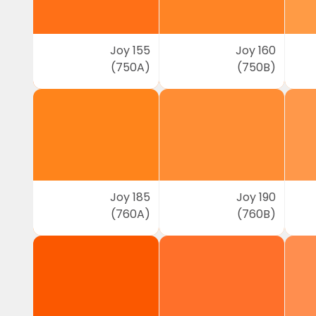
Joy 155
Joy 160
(750A)
(750B)
Joy 185
Joy 190
(760A)
(760B)