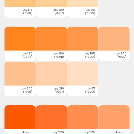
Joy 175
Joy 180
Joy 181
(750E)
(750F)
(750G)
Joy 185
Joy 190
Joy 195
Joy 200
(760A)
(760B)
(760C)
(760D)
Joy 205
Joy 210
Joy 211
(760E)
(760F)
(760G)
Joy 215
Joy 220
Joy 225
Joy 230