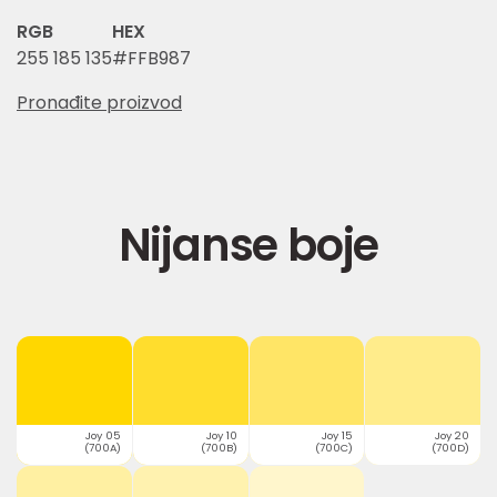
RGB
HEX
255 185 135
#FFB987
Pronađite proizvod
Nijanse boje
Joy 05
Joy 10
Joy 15
Joy 20
(700A)
(700B)
(700C)
(700D)