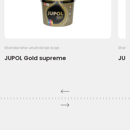
Standardne unutrašnje boje
Stand
JUPOL Gold supreme
JUP