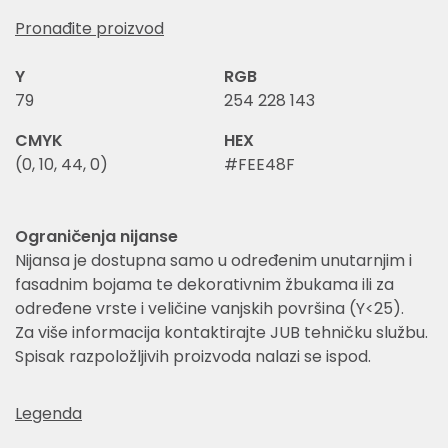
Pronađite proizvod
Y
RGB
79
254 228 143
CMYK
HEX
(0, 10, 44, 0)
#FEE48F
Ograničenja nijanse
Nijansa je dostupna samo u određenim unutarnjim i
fasadnim bojama te dekorativnim žbukama ili za
određene vrste i veličine vanjskih površina (Y<25).
Za više informacija kontaktirajte JUB tehničku službu.
Spisak razpoložljivih proizvoda nalazi se ispod.
Legenda