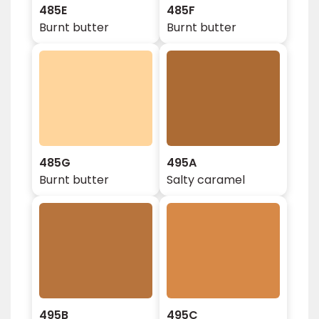
485E
485F
Burnt butter
Burnt butter
485G
495A
Burnt butter
Salty caramel
495B
495C