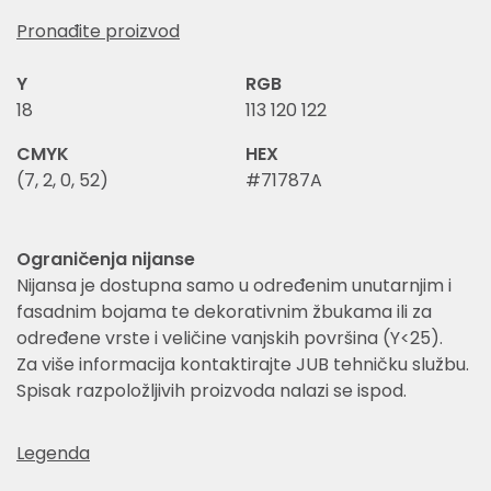
Pronađite proizvod
Y
RGB
18
113 120 122
CMYK
HEX
(7, 2, 0, 52)
#71787A
Ograničenja nijanse
Nijansa je dostupna samo u određenim unutarnjim i
fasadnim bojama te dekorativnim žbukama ili za
određene vrste i veličine vanjskih površina (Y<25).
Za više informacija kontaktirajte JUB tehničku službu.
Spisak razpoložljivih proizvoda nalazi se ispod.
Legenda