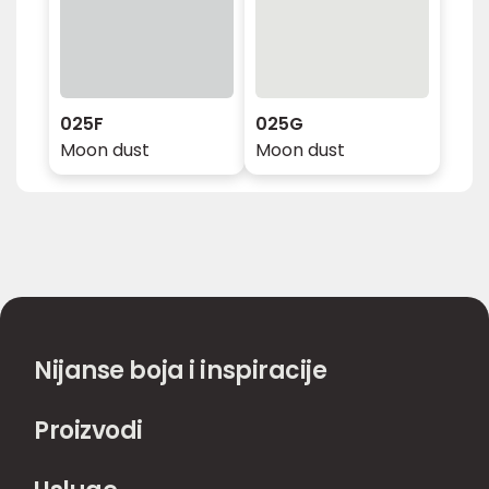
025F
025G
Moon dust
Moon dust
Nijanse boja i inspiracije
Proizvodi