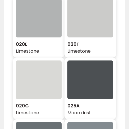
020E
020F
Limestone
Limestone
020G
025A
Limestone
Moon dust