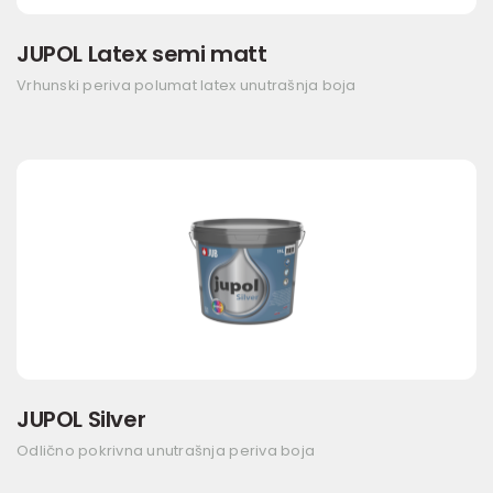
JUPOL Latex semi matt
Vrhunski periva polumat latex unutrašnja boja
JUPOL Silver
Odlično pokrivna unutrašnja periva boja