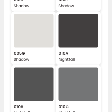
Shadow
Shadow
005G
010A
Shadow
Nightfall
010B
010C