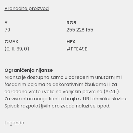
Pronađite proizvod
Y
RGB
79
255 228 155
CMYK
HEX
(0, 11, 39, 0)
#FFE49B
Ograničenja nijanse
Nijansa je dostupna samo u određenim unutarnjim i
fasadnim bojama te dekorativnim žbukama ili za
određene vrste i veličine vanjskih površina (Y<25).
Za više informacija kontaktirajte JUB tehničku službu.
Spisak razpoložljivih proizvoda nalazi se ispod.
Legenda