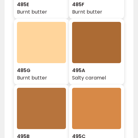
485E
485F
Burnt butter
Burnt butter
485G
495A
Burnt butter
Salty caramel
495B
495C