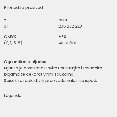
Pronađite proizvod
Y
RGB
81
235 232 223
CMYK
HEX
(0, 1, 5, 8)
#EBE8DF
Ograničenja nijanse
Nijansa je dostupna u svim unutarnjim i fasadnim
bojama te dekorativnim žbukama.
Spisak razpoložljivih proizvoda nalazi se ispod.
Legenda