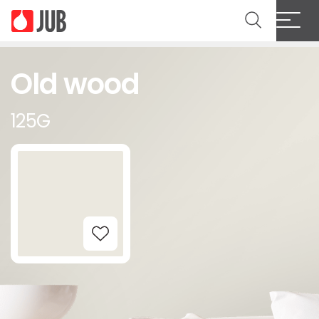
Old wood
125G
Add to Wishlist