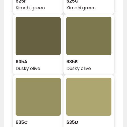
625F
625G
Kimchi green
Kimchi green
635A
635B
Dusky olive
Dusky olive
635C
635D