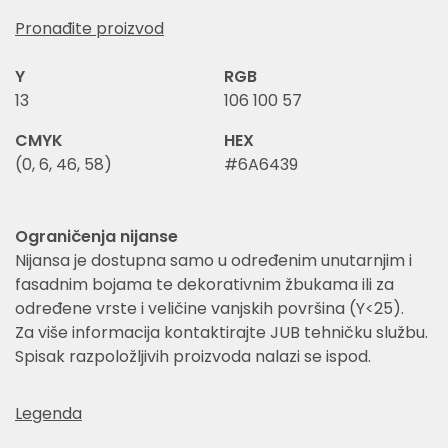
Pronađite proizvod
Y
RGB
13
106 100 57
CMYK
HEX
(0, 6, 46, 58)
#6A6439
Ograničenja nijanse
Nijansa je dostupna samo u određenim unutarnjim i
fasadnim bojama te dekorativnim žbukama ili za
određene vrste i veličine vanjskih površina (Y<25).
Za više informacija kontaktirajte JUB tehničku službu.
Spisak razpoložljivih proizvoda nalazi se ispod.
Legenda