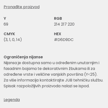
Pronađite proizvod
Y
RGB
69
214 217 220
CMYK
HEX
(3, 1, 0, 14)
#D6D9DC
Ograničenja nijanse
Nijansa je dostupna samo u određenim unutarnjim i
fasadnim bojama te dekorativnim žbukama ili za
određene vrste i veličine vanjskih površina (Y<25).
Za više informacija kontaktirajte JUB tehničku službu.
Spisak razpoložljivih proizvoda nalazi se ispod.
Legenda